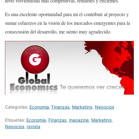
nivel volviéndolas más competitivas, rentables y eficientes.
Es una excelente oportunidad para mi el contribuir al proyecto y
sumar esfuerzos en la visión de los mercados emergentes para la
consecusión del desarrollo, me siento muy agradecido.
Categorías:
Economía
,
Finanzas
,
Marketing
,
Negocios
Etiquetas:
Economía
,
Finanzas
,
magazine
,
Marketing
,
Negocios
,
revista