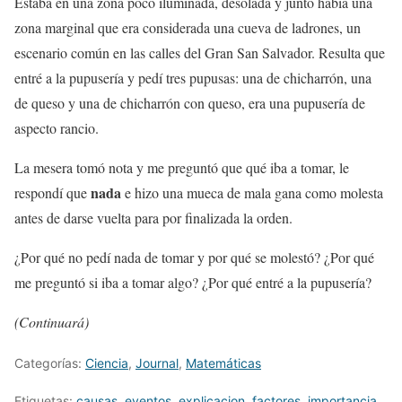
Estaba en una zona poco iluminada, desolada y junto había una
zona marginal que era considerada una cueva de ladrones, un
escenario común en las calles del Gran San Salvador. Resulta que
entré a la pupusería y pedí tres pupusas: una de chicharrón, una
de queso y una de chicharrón con queso, era una pupusería de
aspecto rancio.
La mesera tomó nota y me preguntó que qué iba a tomar, le
nada
respondí que
e hizo una mueca de mala gana como molesta
antes de darse vuelta para por finalizada la orden.
¿Por qué no pedí nada de tomar y por qué se molestó? ¿Por qué
me preguntó si iba a tomar algo? ¿Por qué entré a la pupusería?
(Continuará)
Categorías:
Ciencia
,
Journal
,
Matemáticas
Etiquetas:
causas
,
eventos
,
explicacion
,
factores
,
importancia
,