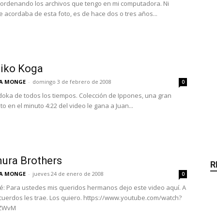
ordenando los archivos que tengo en mi computadora. Ni
e acordaba de esta foto, es de hace dos o tres años...
hiko Koga
FA MONGE
-
domingo 3 de febrero de 2008
0
udoka de todos los tiempos. Colección de Ippones, una gran
sto en el minuto 4:22 del video le gana a Juan...
ura Brothers
R
FA MONGE
-
jueves 24 de enero de 2008
0
é: Para ustedes mis queridos hermanos dejo este video aquí. A
cuerdos les trae. Los quiero. https://www.youtube.com/watch?
zZWvM