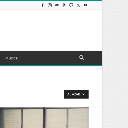
Música
AL AZAR