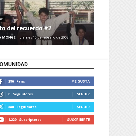
DO
to del recuerdo #2
A MONGE
-
viernes 15 de febrero de 2008
OMUNIDAD
286
Fans
ME GUSTA
0
Seguidores
SEGUIR
880
Seguidores
SEGUIR
1,220
Suscriptores
SUSCRIBIRTE