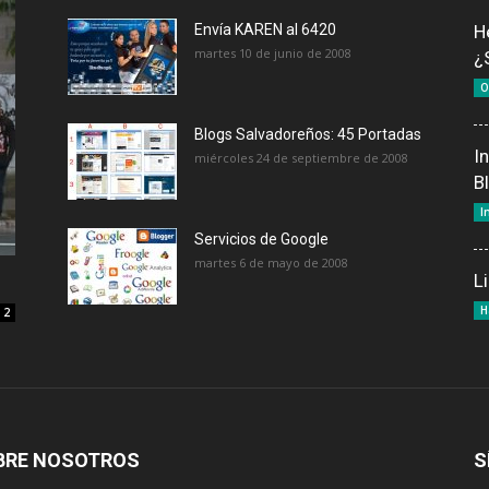
Envía KAREN al 6420
H
martes 10 de junio de 2008
¿
O
Blogs Salvadoreños: 45 Portadas
I
miércoles 24 de septiembre de 2008
B
I
Servicios de Google
martes 6 de mayo de 2008
L
H
2
BRE NOSOTROS
S