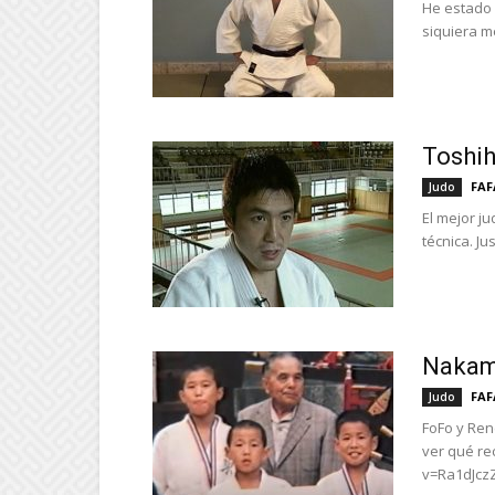
He estado 
siquiera m
Toshi
FA
Judo
El mejor j
técnica. Ju
Nakam
FA
Judo
FoFo y Ren
ver qué re
v=Ra1dJc