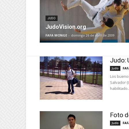
JUDO
JudoVision.org
FAFA MONGE
-
domingo 26 de abril de 2009
Judo: 
FA
Judo
Los buenos
Salvador (
habilitado..
Foto d
FA
Judo