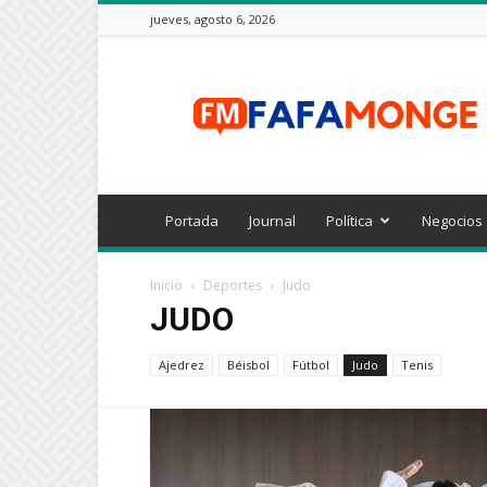
jueves, agosto 6, 2026
FAFAMONGE
Portada
Journal
Política
Negocios
Inicio
Deportes
Judo
JUDO
Ajedrez
Béisbol
Fútbol
Judo
Tenis