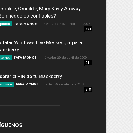
erbalife, Omnilife, Mary Kay y Amway:
Son negocios confiables?
FAFA MONGE
-
lunes 10 de noviembre de 2008
pinión
404
nstalar Windows Live Messenger para
lackberry
FAFA MONGE
-
miércoles 29 de abril de 2009
nternet
241
iberar el PIN de tu Blackberry
FAFA MONGE
-
martes 28 de abril de 2009
ardware
218
ÍGUENOS