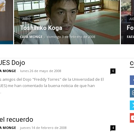
JUDO
JU
Toshihiko Koga
Fo
FAFA MONGE
-
domingo 3 de febrero de 2008
FAF
UES Dojo
C
FA MONGE
-
lunes 26 de mayo de 2008
0
 amigos del Dojo "Freddy Torres" de la Universidad de El
UES) me han comentado la buena noticia de que han
.
el recuerdo
FA MONGE
-
jueves 14 de febrero de 2008
4