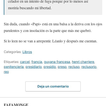
celador en un intento de fuga porque por lo menos así
moriría buscando mi libertad.
Sin duda, cuando «Papi» está en una balsa a la deriva con los ojos
purulentos y con insolación es la parte que más me quebró.
Si lo leen no se van a arrepentir. Léanlo y después me cuentan.
Categorías:
Libros
Etiquetas:
carcel
,
francia
,
guyana francesa
,
henri charriere
,
penitencieria
,
presidiario
,
presidio
,
preso
,
recluso
,
reclusorio
,
reo
Deja un comentario
FAFAMONGE