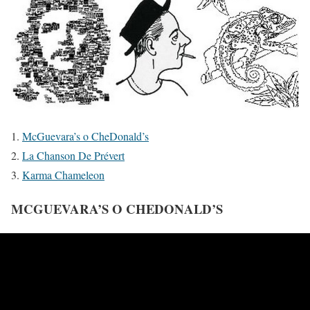
1.
McGuevara’s o CheDonald’s
2.
La Chanson De Prévert
3.
Karma Chameleon
MCGUEVARA’S O CHEDONALD’S