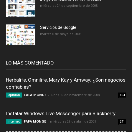
miércoles 24 de septiembre de 2008
Servicios de Google
martes 6 de mayo de 2008
LO MÁS COMENTADO
Herbalife, Omnilife, Mary Kay y Amway: ¿Son negocios
confiables?
FAFA MONGE
-
lunes 10 de noviembre de 2008
Opinión
404
Instalar Windows Live Messenger para Blackberry
FAFA MONGE
-
miércoles 29 de abril de 2009
Internet
241