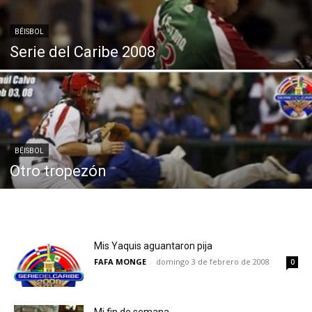
BÉISBOL
Serie del Caribe 2008
BÉISBOL
Otro tropezón
Mis Yaquis aguantaron pija
FAFA MONGE
-
domingo 3 de febrero de 2008
0