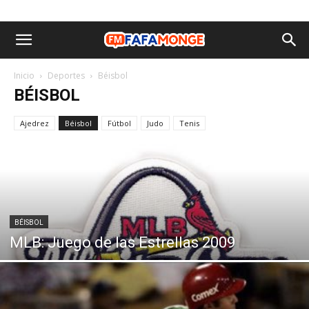
Inicio
Deportes
Béisbol
BÉISBOL
Ajedrez
Béisbol
Fútbol
Judo
Tenis
BÉISBOL
MLB: Juego de las Estrellas 2009