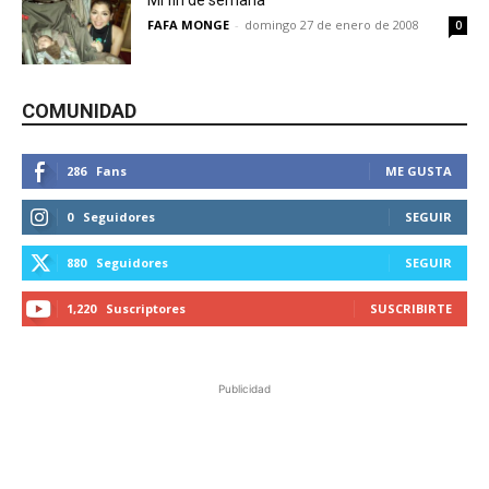
Mi fin de semana
FAFA MONGE
-
domingo 27 de enero de 2008
0
COMUNIDAD
286
Fans
ME GUSTA
0
Seguidores
SEGUIR
880
Seguidores
SEGUIR
1,220
Suscriptores
SUSCRIBIRTE
Publicidad