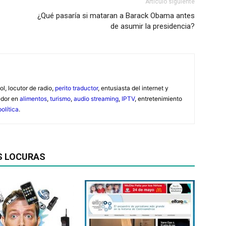
Artículo siguiente
¿Qué pasaría si mataran a Barack Obama antes
de asumir la presidencia?
ol, locutor de radio,
perito traductor
, entusiasta del internet y
edor en
alimentos
,
turismo
,
audio streaming
,
IPTV
, entretenimiento
política
.
S LOCURAS