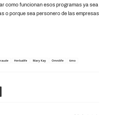
arar como funcionan esos programas ya sea
mas o porque sea personero de las empresas
.
fraude
Herbalife
Mary Kay
Omnilife
timo