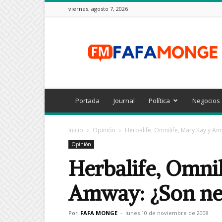
viernes, agosto 7, 2026
FAFAMONGE
Portada
Journal
Política
Negocios
Inicio
Opinión
Herbalife, Omnilife, Mary Kay y A
Opinión
Herbalife, Omnil
Amway: ¿Son neg
Por
FAFA MONGE
-
lunes 10 de noviembre de 2008