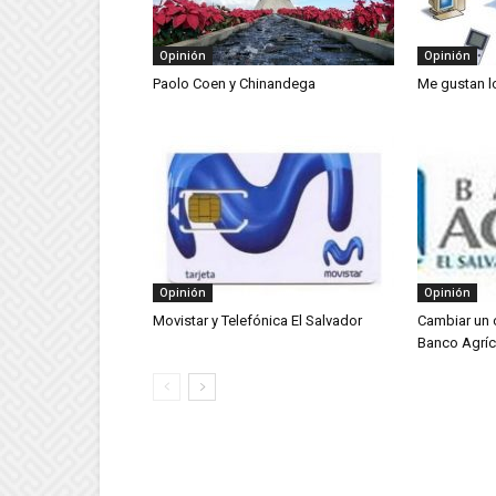
Opinión
Opinión
Paolo Coen y Chinandega
Me gustan l
Opinión
Opinión
Movistar y Telefónica El Salvador
Cambiar un 
Banco Agríc