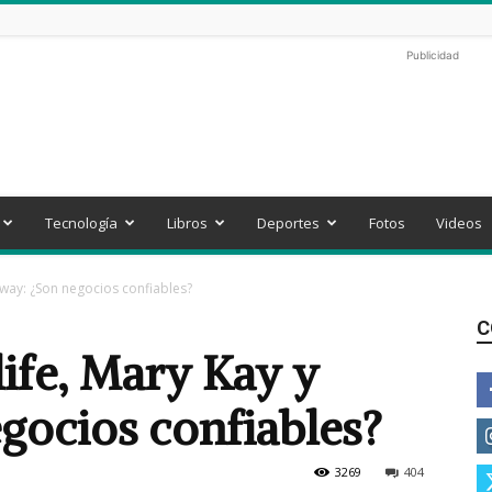
Publicidad
Tecnología
Libros
Deportes
Fotos
Videos
mway: ¿Son negocios confiables?
C
ife, Mary Kay y
ocios confiables?
3269
404