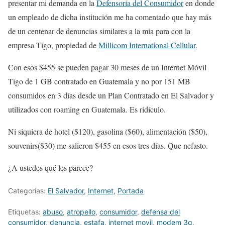
presentar mi demanda en la
Defensoría del Consumidor
en donde
un empleado de dicha institución me ha comentado que hay más
de un centenar de denuncias similares a la mia para con la
empresa Tigo, propiedad de
Millicom International Cellular
.
Con esos $455 se pueden pagar 30 meses de un Internet Móvil
Tigo de 1 GB contratado en Guatemala y no por 151 MB
consumidos en 3 días desde un Plan Contratado en El Salvador y
utilizados con roaming en Guatemala. Es ridículo.
Ni siquiera de hotel ($120), gasolina ($60), alimentación ($50),
souvenirs($30) me salieron $455 en esos tres días. Que nefasto.
¿A ustedes qué les parece?
Categorías:
El Salvador
,
Internet
,
Portada
Etiquetas:
abuso
,
atropello
,
consumidor
,
defensa del
consumidor
,
denuncia
,
estafa
,
internet movil
,
modem 3g
,