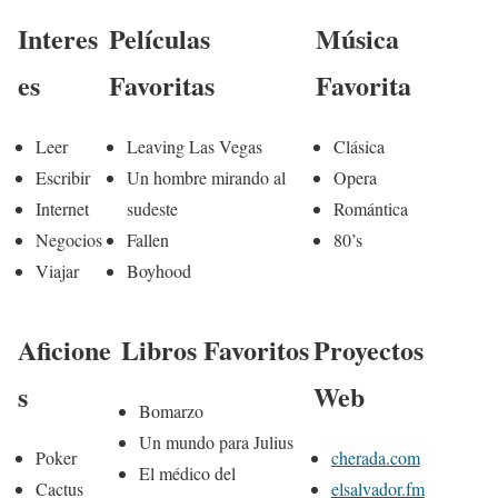
Interes
Películas
Música
es
Favoritas
Favorita
Leer
Leaving Las Vegas
Clásica
Escribir
Un hombre mirando al
Opera
Internet
sudeste
Romántica
Negocios
Fallen
80’s
Viajar
Boyhood
Aficione
Libros Favoritos
Proyectos
s
Web
Bomarzo
Un mundo para Julius
Poker
cherada.com
El médico del
Cactus
elsalvador.fm