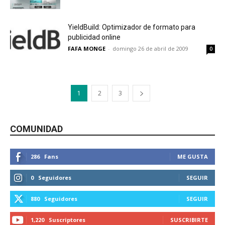
YieldBuild: Optimizador de formato para
publicidad online
FAFA MONGE
-
domingo 26 de abril de 2009
0
1
2
3
COMUNIDAD
286
Fans
ME GUSTA
0
Seguidores
SEGUIR
880
Seguidores
SEGUIR
1,220
Suscriptores
SUSCRIBIRTE