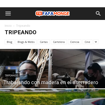
Inicio
Tripeando
TRIPEANDO
Blog
Blogs & Webs
Cartas
Cartelera
Ciencia
Cine
TRIPEANDO
Trabajando con madera en el aserradero