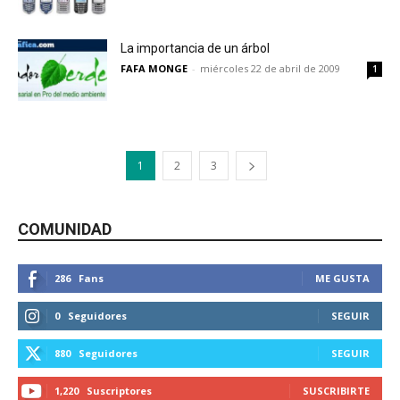
La importancia de un árbol
FAFA MONGE
-
miércoles 22 de abril de 2009
1
1
2
3
COMUNIDAD
286
Fans
ME GUSTA
0
Seguidores
SEGUIR
880
Seguidores
SEGUIR
1,220
Suscriptores
SUSCRIBIRTE