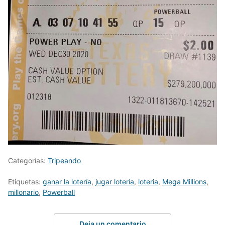
Categorías:
Tripeando
Etiquetas:
ganar la lotería
,
jugar lotería
,
loteria
,
Mega Millions
,
millonario
,
Powerball
Deja un comentario