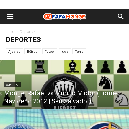
Inicio
Deportes
DEPORTES
Ajedrez
Béisbol
Fútbol
Judo
Tenis
AJEDREZ
Monge, Rafael vs Murillo, Víctor (Torneo
Navideño 2012 | San Salvador)