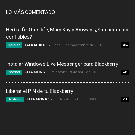
LO MÁS COMENTADO
Herbalife, Omnilife, Mary Kay y Amway: ¿Son negocios
confiables?
FAFA MONGE
-
lunes 10 de noviembre de 2008
Opinión
404
Instalar Windows Live Messenger para Blackberry
FAFA MONGE
-
miércoles 29 de abril de 2009
Internet
241
Liberar el PIN de tu Blackberry
FAFA MONGE
-
martes 28 de abril de 2009
Hardware
218