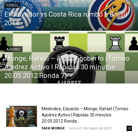
FÚTBOL
El Salvador vs Costa Rica rumbo a Brasil
2014
AJEDREZ
Monge, Rafael – Alas, Rigoberto (Torneo
Ajedrez Activo I Rápidas 30 minutos
20.05.2012 Ronda 7)
Meléndez, Eduardo – Monge, Rafael (Torneo
Ajedrez Activo I Rápidas 30 minutos
20.05.2012 Ronda...
FAFA MONGE
-
lunes 21 de mayo de 2012
0