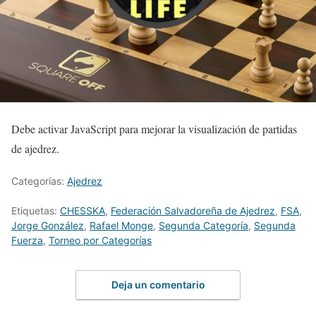
Debe activar JavaScript para mejorar la visualización de partidas
de ajedrez.
Categorías:
Ajedrez
Etiquetas:
CHESSKA
,
Federación Salvadoreña de Ajedrez
,
FSA
,
Jorge González
,
Rafael Monge
,
Segunda Categoría
,
Segunda
Fuerza
,
Torneo por Categorías
Deja un comentario