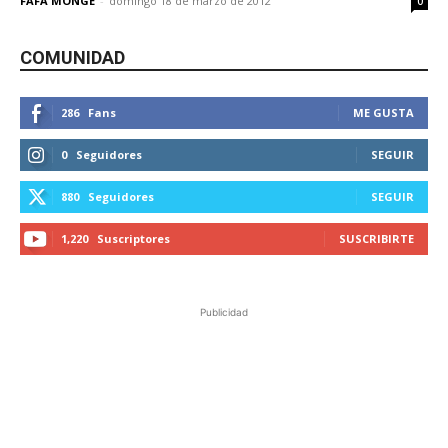
FAFA MONGE
-
domingo 18 de marzo de 2012
0
COMUNIDAD
286
Fans
ME GUSTA
0
Seguidores
SEGUIR
880
Seguidores
SEGUIR
1,220
Suscriptores
SUSCRIBIRTE
Publicidad