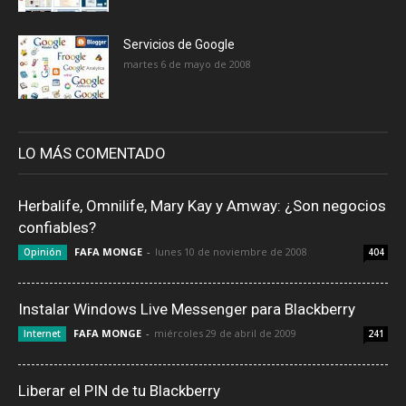
Servicios de Google
martes 6 de mayo de 2008
LO MÁS COMENTADO
Herbalife, Omnilife, Mary Kay y Amway: ¿Son negocios
confiables?
FAFA MONGE
-
lunes 10 de noviembre de 2008
Opinión
404
Instalar Windows Live Messenger para Blackberry
FAFA MONGE
-
miércoles 29 de abril de 2009
Internet
241
Liberar el PIN de tu Blackberry