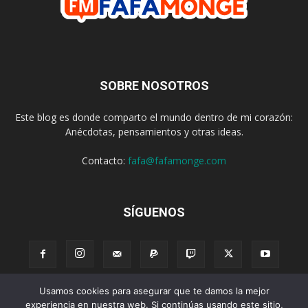
SOBRE NOSOTROS
Este blog es donde comparto el mundo dentro de mi corazón:
Anécdotas, pensamientos y otras ideas.
Contacto:
fafa@fafamonge.com
SÍGUENOS
Usamos cookies para asegurar que te damos la mejor
Acerca de
Donar
Radio
Podcast
Contenido
Publicidad
experiencia en nuestra web. Si continúas usando este sitio,