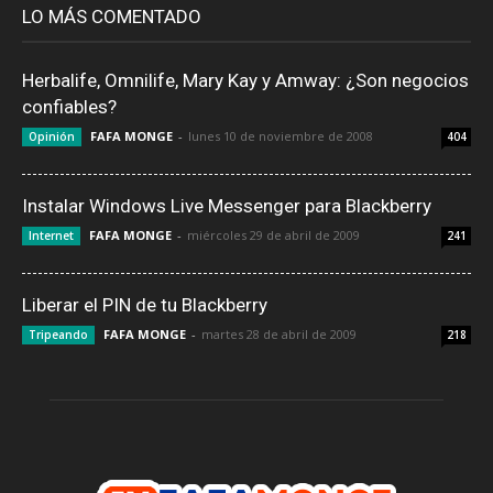
LO MÁS COMENTADO
Herbalife, Omnilife, Mary Kay y Amway: ¿Son negocios
confiables?
FAFA MONGE
-
lunes 10 de noviembre de 2008
Opinión
404
Instalar Windows Live Messenger para Blackberry
FAFA MONGE
-
miércoles 29 de abril de 2009
Internet
241
Liberar el PIN de tu Blackberry
FAFA MONGE
-
martes 28 de abril de 2009
Tripeando
218