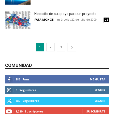
Necesito de su apoyo para un proyecto
FAFA MONGE
-
miércoles 22 de julio de 2009
22
1
2
3
COMUNIDAD
286
Fans
ME GUSTA
0
Seguidores
SEGUIR
880
Seguidores
SEGUIR
1,220
Suscriptores
SUSCRIBIRTE