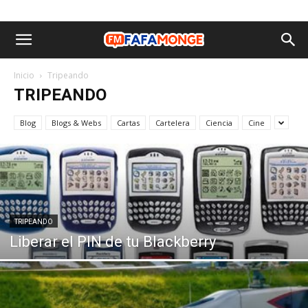
Inicio
Tripeando
TRIPEANDO
Blog
Blogs & Webs
Cartas
Cartelera
Ciencia
Cine
TRIPEANDO
Liberar el PIN de tu Blackberry