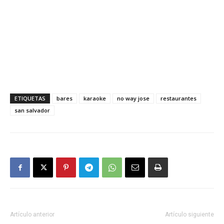
ETIQUETAS
bares
karaoke
no way jose
restaurantes
san salvador
Artículo anterior
Artículo siguiente