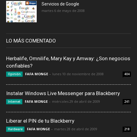
Servicios de Google
martes 6 de mayo de 2008
LO MÁS COMENTADO
Herbalife, Omnilife, Mary Kay y Amway: ¿Son negocios
confiables?
FAFA MONGE
-
lunes 10 de noviembre de 2008
Opinión
404
Instalar Windows Live Messenger para Blackberry
FAFA MONGE
-
miércoles 29 de abril de 2009
Internet
241
Liberar el PIN de tu Blackberry
FAFA MONGE
-
martes 28 de abril de 2009
Hardware
218