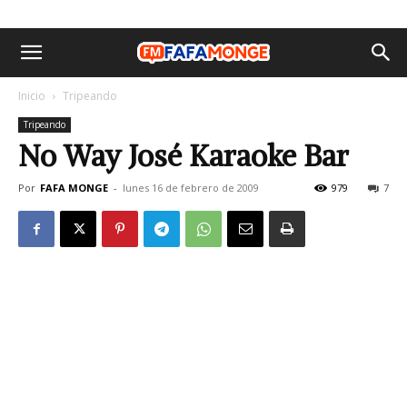
Inicio
Tripeando
Tripeando
No Way José Karaoke Bar
Por
FAFA MONGE
-
lunes 16 de febrero de 2009
979
7