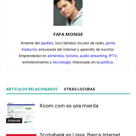
FAFA MONGE
Amante del
ajedrez
, loco béisbol, locutor de radio,
perito
traductor
, entusiasta del internet y aprendiz de escritor.
Emprendedor en
alimentos
,
turismo
,
audio streaming
,
IPTV
,
entretenimiento y
tecnología
. Interesado en la
política
.
ARTÍCULOS RELACIONADOS
OTRAS LOCURAS
Xoom.com es una mierda
Internet
Scotiabank en Línea: Banca Internet