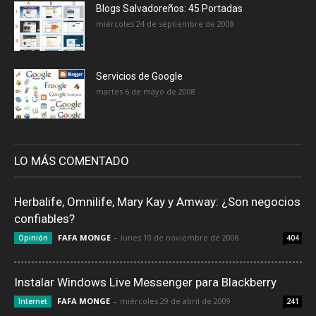
Blogs Salvadoreños: 45 Portadas
miércoles 24 de septiembre de 2008
Servicios de Google
martes 6 de mayo de 2008
LO MÁS COMENTADO
Herbalife, Omnilife, Mary Kay y Amway: ¿Son negocios
confiables?
FAFA MONGE
-
lunes 10 de noviembre de 2008
Opinión
404
Instalar Windows Live Messenger para Blackberry
FAFA MONGE
-
miércoles 29 de abril de 2009
Internet
241