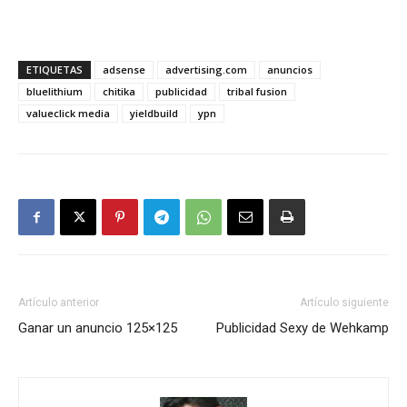
ETIQUETAS
adsense
advertising.com
anuncios
bluelithium
chitika
publicidad
tribal fusion
valueclick media
yieldbuild
ypn
Artículo anterior
Artículo siguiente
Ganar un anuncio 125×125
Publicidad Sexy de Wehkamp