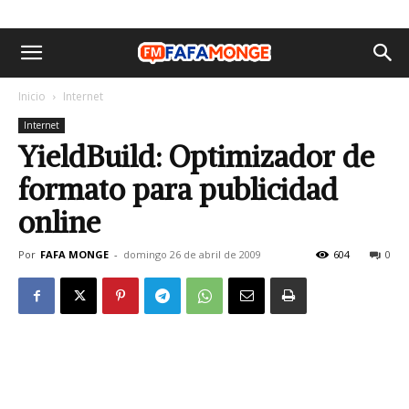
Inicio
Internet
Internet
YieldBuild: Optimizador de
formato para publicidad
online
Por
FAFA MONGE
-
domingo 26 de abril de 2009
604
0