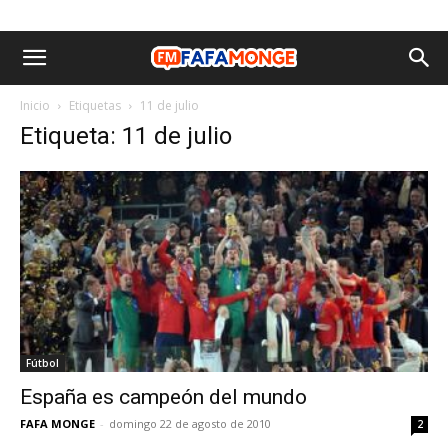
Inicio
Etiquetas
11 de julio
Etiqueta: 11 de julio
Fútbol
España es campeón del mundo
FAFA MONGE
-
domingo 22 de agosto de 2010
2