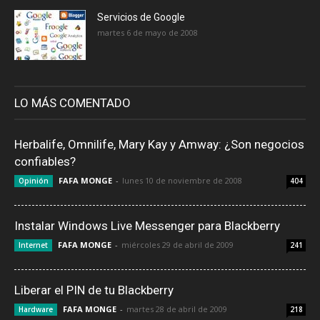
Servicios de Google
martes 6 de mayo de 2008
LO MÁS COMENTADO
Herbalife, Omnilife, Mary Kay y Amway: ¿Son negocios
confiables?
FAFA MONGE
-
lunes 10 de noviembre de 2008
Opinión
404
Instalar Windows Live Messenger para Blackberry
FAFA MONGE
-
miércoles 29 de abril de 2009
Internet
241
Liberar el PIN de tu Blackberry
FAFA MONGE
-
martes 28 de abril de 2009
Hardware
218