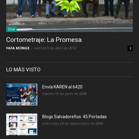
Cine
Cortometraje: La Promesa
FAFA MONGE
-
viernes 9 de abril de 2010
2
LO MÁS VISTO
Envía KAREN al 6420
martes 10 de junio de 2008
Blogs Salvadoreños: 45 Portadas
miércoles 24 de septiembre de 2008