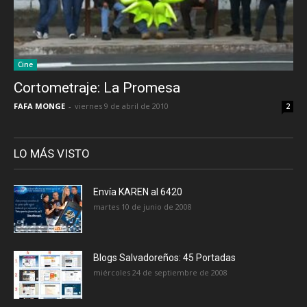
Cine
Cortometraje: La Promesa
FAFA MONGE
-
viernes 9 de abril de 2010
2
LO MÁS VISTO
Envía KAREN al 6420
martes 10 de junio de 2008
Blogs Salvadoreños: 45 Portadas
miércoles 24 de septiembre de 2008