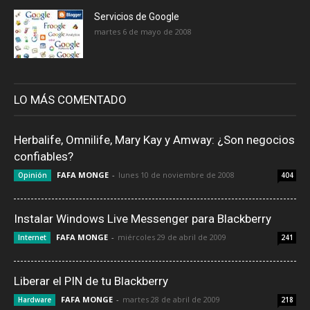
Servicios de Google
martes 6 de mayo de 2008
LO MÁS COMENTADO
Herbalife, Omnilife, Mary Kay y Amway: ¿Son negocios
confiables?
FAFA MONGE
-
lunes 10 de noviembre de 2008
Opinión
404
Instalar Windows Live Messenger para Blackberry
FAFA MONGE
-
miércoles 29 de abril de 2009
Internet
241
Liberar el PIN de tu Blackberry
FAFA MONGE
-
martes 28 de abril de 2009
Hardware
218