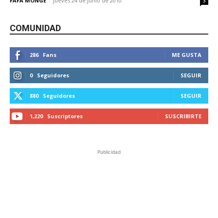
FAFA MONGE
-
jueves 24 de junio de 2010
3
COMUNIDAD
286
Fans
ME GUSTA
0
Seguidores
SEGUIR
880
Seguidores
SEGUIR
1,220
Suscriptores
SUSCRIBIRTE
Publicidad