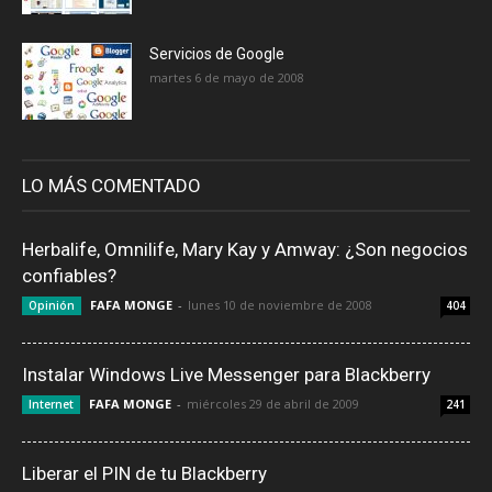
Servicios de Google
martes 6 de mayo de 2008
LO MÁS COMENTADO
Herbalife, Omnilife, Mary Kay y Amway: ¿Son negocios
confiables?
FAFA MONGE
-
lunes 10 de noviembre de 2008
Opinión
404
Instalar Windows Live Messenger para Blackberry
FAFA MONGE
-
miércoles 29 de abril de 2009
Internet
241
Liberar el PIN de tu Blackberry