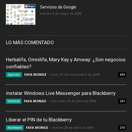
Servicios de Google
martes 6 de mayo de 2008
LO MÁS COMENTADO
Herbalife, Omnilife, Mary Kay y Amway: ¿Son negocios
confiables?
FAFA MONGE
-
lunes 10 de noviembre de 2008
Opinión
404
Instalar Windows Live Messenger para Blackberry
FAFA MONGE
-
miércoles 29 de abril de 2009
Internet
241
Liberar el PIN de tu Blackberry
FAFA MONGE
-
martes 28 de abril de 2009
Hardware
218