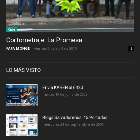
Cine
Cortometraje: La Promesa
FAFA MONGE
-
viernes 9 de abril de 2010
2
LO MÁS VISTO
Envía KAREN al 6420
martes 10 de junio de 2008
Blogs Salvadoreños: 45 Portadas
miércoles 24 de septiembre de 2008