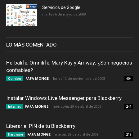
Servicios de Google
martes 6 de mayo de 2008
LO MÁS COMENTADO
Herbalife, Omnilife, Mary Kay y Amway: ¿Son negocios
confiables?
FAFA MONGE
-
lunes 10 de noviembre de 2008
Opinión
404
Instalar Windows Live Messenger para Blackberry
FAFA MONGE
-
miércoles 29 de abril de 2009
Internet
241
Liberar el PIN de tu Blackberry
FAFA MONGE
-
martes 28 de abril de 2009
Hardware
218