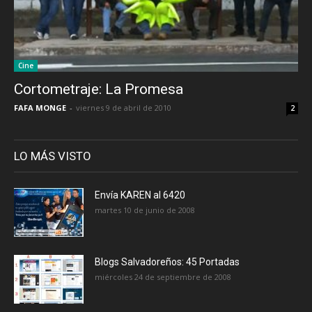
Cine
Cortometraje: La Promesa
FAFA MONGE
-
viernes 9 de abril de 2010
2
LO MÁS VISTO
Envía KAREN al 6420
martes 10 de junio de 2008
Blogs Salvadoreños: 45 Portadas
miércoles 24 de septiembre de 2008