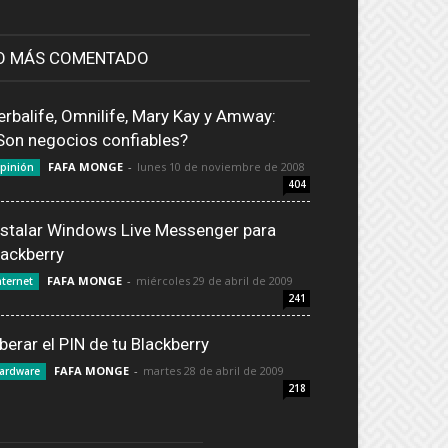
O MÁS COMENTADO
erbalife, Omnilife, Mary Kay y Amway:
Son negocios confiables?
FAFA MONGE
-
lunes 10 de noviembre de 2008
pinión
404
nstalar Windows Live Messenger para
lackberry
FAFA MONGE
-
miércoles 29 de abril de 2009
nternet
241
iberar el PIN de tu Blackberry
FAFA MONGE
-
martes 28 de abril de 2009
ardware
218