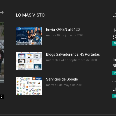
LO MÁS VISTO
L
Envía KAREN al 6420
H
martes 10 de junio de 2008
¿
O
Blogs Salvadoreños: 45 Portadas
I
miércoles 24 de septiembre de 2008
B
I
Servicios de Google
martes 6 de mayo de 2008
L
H
2