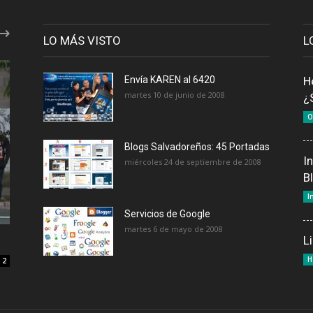
LO MÁS VISTO
L
Envía KAREN al 6420
H
martes 10 de junio de 2008
¿
O
Blogs Salvadoreños: 45 Portadas
I
miércoles 24 de septiembre de 2008
B
I
Servicios de Google
martes 6 de mayo de 2008
L
H
2