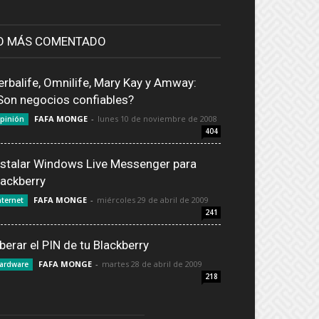
O MÁS COMENTADO
erbalife, Omnilife, Mary Kay y Amway:
Son negocios confiables?
FAFA MONGE
-
lunes 10 de noviembre de 2008
pinión
404
nstalar Windows Live Messenger para
lackberry
FAFA MONGE
-
miércoles 29 de abril de 2009
nternet
241
iberar el PIN de tu Blackberry
FAFA MONGE
-
martes 28 de abril de 2009
ardware
218