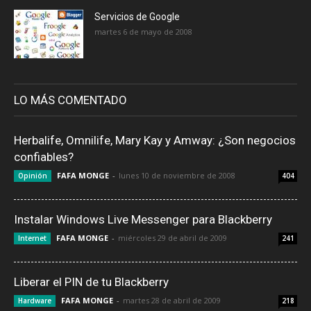
Servicios de Google
martes 6 de mayo de 2008
LO MÁS COMENTADO
Herbalife, Omnilife, Mary Kay y Amway: ¿Son negocios
confiables?
FAFA MONGE
-
lunes 10 de noviembre de 2008
Opinión
404
Instalar Windows Live Messenger para Blackberry
FAFA MONGE
-
miércoles 29 de abril de 2009
Internet
241
Liberar el PIN de tu Blackberry
FAFA MONGE
-
martes 28 de abril de 2009
Hardware
218