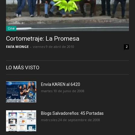
Cine
Cortometraje: La Promesa
FAFA MONGE
-
viernes 9 de abril de 2010
2
LO MÁS VISTO
Envía KAREN al 6420
martes 10 de junio de 2008
Blogs Salvadoreños: 45 Portadas
miércoles 24 de septiembre de 2008