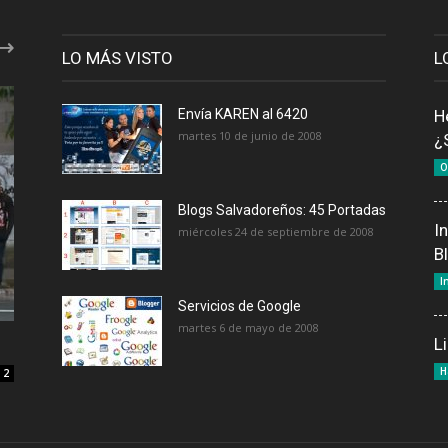
LO MÁS VISTO
L
Envía KAREN al 6420
H
martes 10 de junio de 2008
¿
O
Blogs Salvadoreños: 45 Portadas
I
miércoles 24 de septiembre de 2008
B
I
Servicios de Google
martes 6 de mayo de 2008
L
H
2