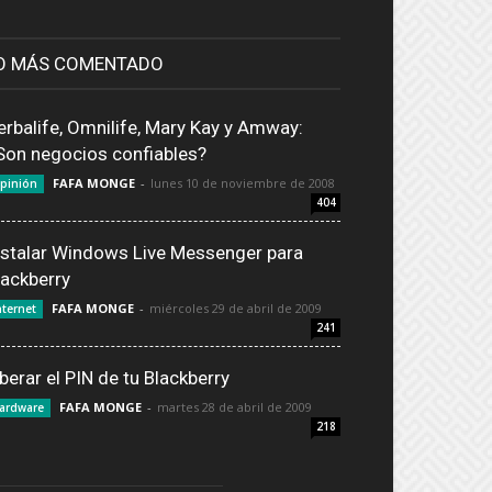
O MÁS COMENTADO
erbalife, Omnilife, Mary Kay y Amway:
Son negocios confiables?
FAFA MONGE
-
lunes 10 de noviembre de 2008
pinión
404
nstalar Windows Live Messenger para
lackberry
FAFA MONGE
-
miércoles 29 de abril de 2009
nternet
241
iberar el PIN de tu Blackberry
FAFA MONGE
-
martes 28 de abril de 2009
ardware
218