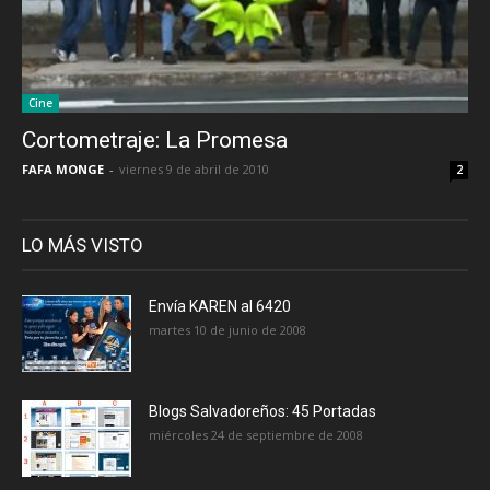
Cine
Cortometraje: La Promesa
FAFA MONGE
-
viernes 9 de abril de 2010
2
LO MÁS VISTO
Envía KAREN al 6420
martes 10 de junio de 2008
Blogs Salvadoreños: 45 Portadas
miércoles 24 de septiembre de 2008