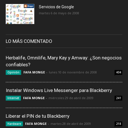
Servicios de Google
martes 6 de mayo de 2008
LO MÁS COMENTADO
Herbalife, Omnilife, Mary Kay y Amway: ¿Son negocios
confiables?
FAFA MONGE
-
lunes 10 de noviembre de 2008
Opinión
404
Instalar Windows Live Messenger para Blackberry
FAFA MONGE
-
miércoles 29 de abril de 2009
Internet
241
Liberar el PIN de tu Blackberry
FAFA MONGE
-
martes 28 de abril de 2009
Hardware
218