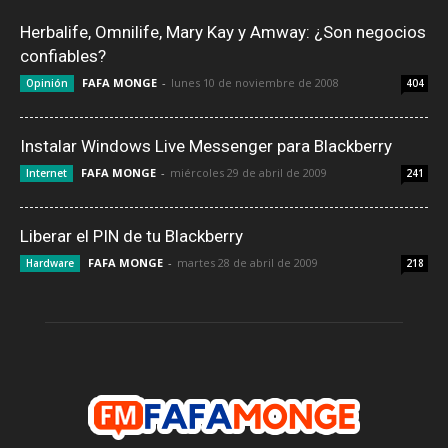
Herbalife, Omnilife, Mary Kay y Amway: ¿Son negocios
confiables?
FAFA MONGE
-
lunes 10 de noviembre de 2008
Opinión
404
Instalar Windows Live Messenger para Blackberry
FAFA MONGE
-
miércoles 29 de abril de 2009
Internet
241
Liberar el PIN de tu Blackberry
FAFA MONGE
-
martes 28 de abril de 2009
Hardware
218