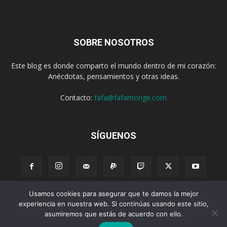
SOBRE NOSOTROS
Este blog es donde comparto el mundo dentro de mi corazón:
Anécdotas, pensamientos y otras ideas.
Contacto:
fafa@fafamonge.com
SÍGUENOS
Usamos cookies para asegurar que te damos la mejor
experiencia en nuestra web. Si continúas usando este sitio,
Acerca de
Donar
Radio
Podcast
Contenido
Publicidad
asumiremos que estás de acuerdo con ello.
Suscribirse
Privacidad
Términos y Condiciones