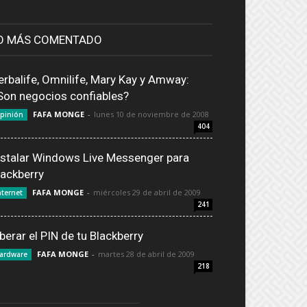
O MÁS COMENTADO
erbalife, Omnilife, Mary Kay y Amway:
Son negocios confiables?
FAFA MONGE
-
lunes 10 de noviembre de 2008
pinión
404
nstalar Windows Live Messenger para
lackberry
FAFA MONGE
-
miércoles 29 de abril de 2009
nternet
241
iberar el PIN de tu Blackberry
FAFA MONGE
-
martes 28 de abril de 2009
ardware
218