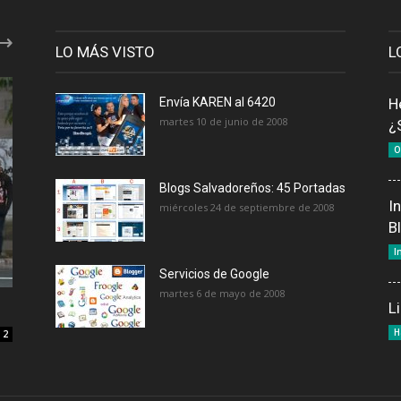
LO MÁS VISTO
L
Envía KAREN al 6420
H
martes 10 de junio de 2008
¿
O
Blogs Salvadoreños: 45 Portadas
I
miércoles 24 de septiembre de 2008
B
I
Servicios de Google
martes 6 de mayo de 2008
L
H
2