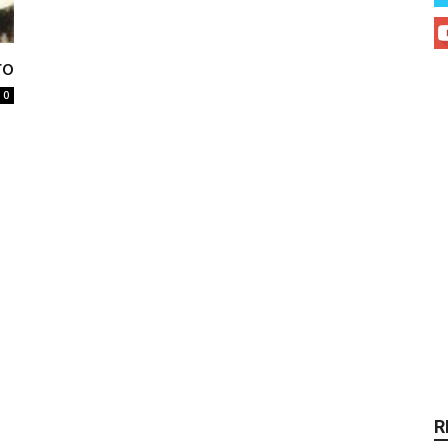
ro
0
R