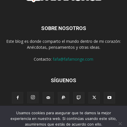
SOBRE NOSOTROS
Este blog es donde comparto el mundo dentro de mi corazón:
Anécdotas, pensamientos y otras ideas.
Contacto:
fafa@fafamonge.com
SÍGUENOS
Usamos cookies para asegurar que te damos la mejor
Acerca de
Donar
Radio
Podcast
Contenido
Publicidad
experiencia en nuestra web. Si continúas usando este sitio,
asumiremos que estás de acuerdo con ello.
Suscribirse
Privacidad
Términos y Condiciones