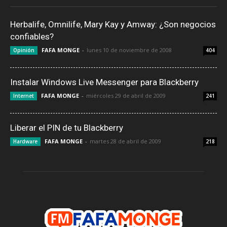
Herbalife, Omnilife, Mary Kay y Amway: ¿Son negocios
confiables?
FAFA MONGE
-
lunes 10 de noviembre de 2008
Opinión
404
Instalar Windows Live Messenger para Blackberry
FAFA MONGE
-
miércoles 29 de abril de 2009
Internet
241
Liberar el PIN de tu Blackberry
FAFA MONGE
-
martes 28 de abril de 2009
Hardware
218