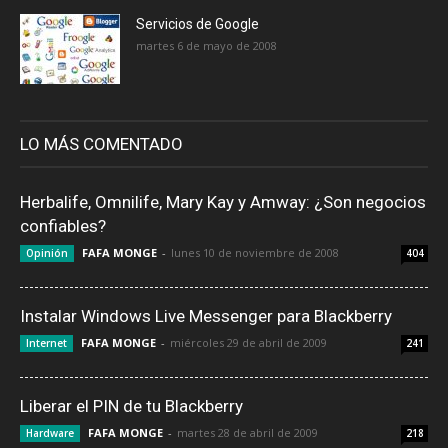
Servicios de Google
martes 6 de mayo de 2008
LO MÁS COMENTADO
Herbalife, Omnilife, Mary Kay y Amway: ¿Son negocios
confiables?
FAFA MONGE
-
lunes 10 de noviembre de 2008
Opinión
404
Instalar Windows Live Messenger para Blackberry
FAFA MONGE
-
miércoles 29 de abril de 2009
Internet
241
Liberar el PIN de tu Blackberry
FAFA MONGE
-
martes 28 de abril de 2009
Hardware
218