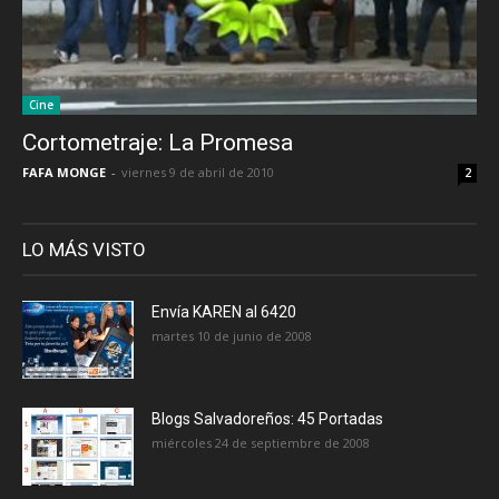
Cine
Cortometraje: La Promesa
FAFA MONGE
-
viernes 9 de abril de 2010
2
LO MÁS VISTO
Envía KAREN al 6420
martes 10 de junio de 2008
Blogs Salvadoreños: 45 Portadas
miércoles 24 de septiembre de 2008