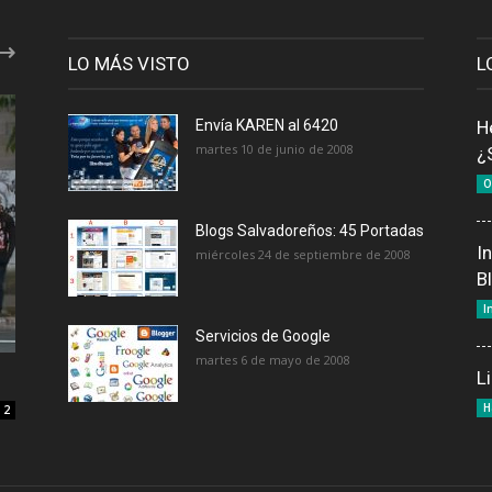
LO MÁS VISTO
L
Envía KAREN al 6420
H
martes 10 de junio de 2008
¿
O
Blogs Salvadoreños: 45 Portadas
I
miércoles 24 de septiembre de 2008
B
I
Servicios de Google
martes 6 de mayo de 2008
L
H
2