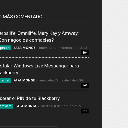
O MÁS COMENTADO
erbalife, Omnilife, Mary Kay y Amway:
Son negocios confiables?
FAFA MONGE
-
lunes 10 de noviembre de 2008
pinión
404
nstalar Windows Live Messenger para
lackberry
FAFA MONGE
-
miércoles 29 de abril de 2009
nternet
241
iberar el PIN de tu Blackberry
FAFA MONGE
-
martes 28 de abril de 2009
ardware
218