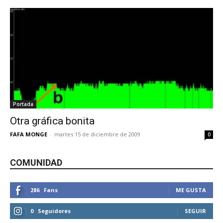
Portada
Otra gráfica bonita
FAFA MONGE
-
martes 15 de diciembre de 2009
0
COMUNIDAD
286
Fans
ME GUSTA
0
Seguidores
SEGUIR