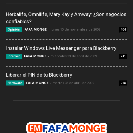
Herbalife, Omnilife, Mary Kay y Amway: ¿Son negocios
confiables?
FAFA MONGE
-
lunes 10 de noviembre de 2008
Opinión
404
Instalar Windows Live Messenger para Blackberry
FAFA MONGE
-
miércoles 29 de abril de 2009
Internet
241
Liberar el PIN de tu Blackberry
FAFA MONGE
-
martes 28 de abril de 2009
Hardware
218