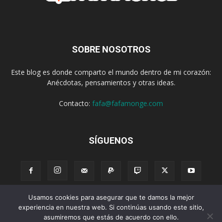
SOBRE NOSOTROS
Este blog es donde comparto el mundo dentro de mi corazón:
Anécdotas, pensamientos y otras ideas.
Contacto:
fafa@fafamonge.com
SÍGUENOS
Usamos cookies para asegurar que te damos la mejor
Acerca de
Donar
Radio
Podcast
Contenido
Publicidad
experiencia en nuestra web. Si continúas usando este sitio,
asumiremos que estás de acuerdo con ello.
Suscribirse
Privacidad
Términos y Condiciones