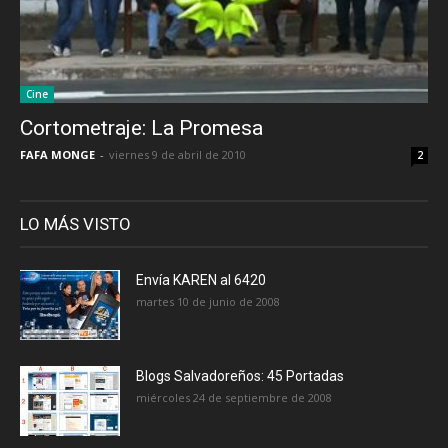
Cine
Cortometraje: La Promesa
FAFA MONGE
-
viernes 9 de abril de 2010
2
LO MÁS VISTO
Envía KAREN al 6420
martes 10 de junio de 2008
Blogs Salvadoreños: 45 Portadas
miércoles 24 de septiembre de 2008