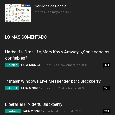
Servicios de Google
martes 6 de mayo de 2008
LO MÁS COMENTADO
Herbalife, Omnilife, Mary Kay y Amway: ¿Son negocios
confiables?
FAFA MONGE
-
lunes 10 de noviembre de 2008
Opinión
404
Instalar Windows Live Messenger para Blackberry
FAFA MONGE
-
miércoles 29 de abril de 2009
Internet
241
Liberar el PIN de tu Blackberry
FAFA MONGE
-
martes 28 de abril de 2009
Hardware
218