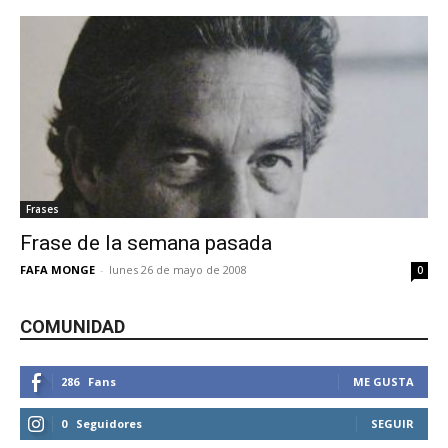
Frases
Frase de la semana pasada
FAFA MONGE
-
lunes 26 de mayo de 2008
0
COMUNIDAD
286
Fans
ME GUSTA
0
Seguidores
SEGUIR