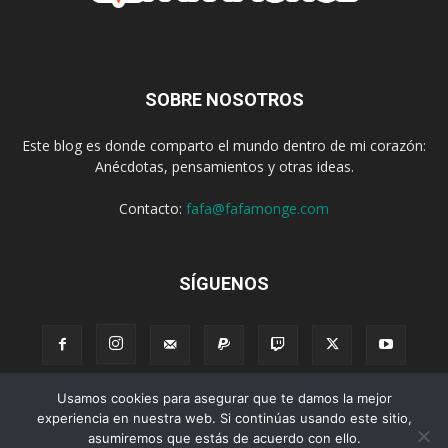
SOBRE NOSOTROS
Este blog es donde comparto el mundo dentro de mi corazón:
Anécdotas, pensamientos y otras ideas.
Contacto:
fafa@fafamonge.com
SÍGUENOS
Usamos cookies para asegurar que te damos la mejor
Acerca de
Donar
Radio
Podcast
Contenido
Publicidad
experiencia en nuestra web. Si continúas usando este sitio,
asumiremos que estás de acuerdo con ello.
Suscribirse
Privacidad
Términos y Condiciones