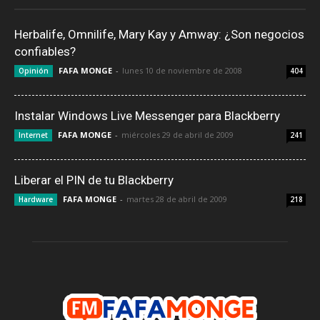
Herbalife, Omnilife, Mary Kay y Amway: ¿Son negocios
confiables?
FAFA MONGE
-
lunes 10 de noviembre de 2008
Opinión
404
Instalar Windows Live Messenger para Blackberry
FAFA MONGE
-
miércoles 29 de abril de 2009
Internet
241
Liberar el PIN de tu Blackberry
FAFA MONGE
-
martes 28 de abril de 2009
Hardware
218