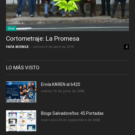
Cine
Cortometraje: La Promesa
FAFA MONGE
-
viernes 9 de abril de 2010
2
LO MÁS VISTO
Envía KAREN al 6420
martes 10 de junio de 2008
Blogs Salvadoreños: 45 Portadas
miércoles 24 de septiembre de 2008