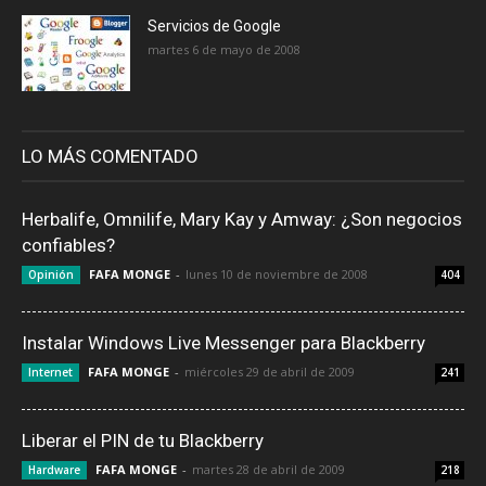
Servicios de Google
martes 6 de mayo de 2008
LO MÁS COMENTADO
Herbalife, Omnilife, Mary Kay y Amway: ¿Son negocios
confiables?
FAFA MONGE
-
lunes 10 de noviembre de 2008
Opinión
404
Instalar Windows Live Messenger para Blackberry
FAFA MONGE
-
miércoles 29 de abril de 2009
Internet
241
Liberar el PIN de tu Blackberry
FAFA MONGE
-
martes 28 de abril de 2009
Hardware
218