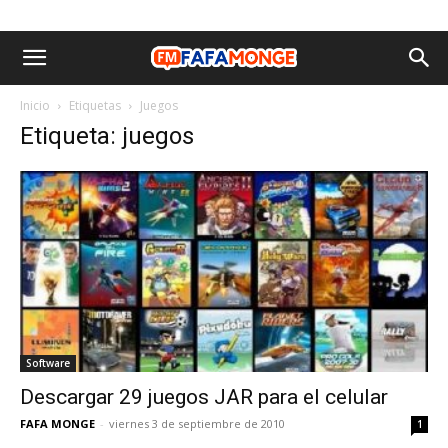
Inicio
Etiquetas
Juegos
Etiqueta: juegos
Software
Descargar 29 juegos JAR para el celular
FAFA MONGE
-
viernes 3 de septiembre de 2010
1