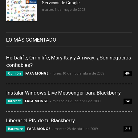
Servicios de Google
martes 6 de mayo de 2008
LO MÁS COMENTADO
Herbalife, Omnilife, Mary Kay y Amway: ¿Son negocios
confiables?
FAFA MONGE
-
lunes 10 de noviembre de 2008
Opinión
404
Instalar Windows Live Messenger para Blackberry
FAFA MONGE
-
miércoles 29 de abril de 2009
Internet
241
Liberar el PIN de tu Blackberry
FAFA MONGE
-
martes 28 de abril de 2009
Hardware
218