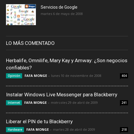
Servicios de Google
martes 6 de mayo de 2008
LO MÁS COMENTADO
Herbalife, Omnilife, Mary Kay y Amway: ¿Son negocios
confiables?
FAFA MONGE
-
lunes 10 de noviembre de 2008
Opinión
404
Instalar Windows Live Messenger para Blackberry
FAFA MONGE
-
miércoles 29 de abril de 2009
Internet
241
Liberar el PIN de tu Blackberry
FAFA MONGE
-
martes 28 de abril de 2009
Hardware
218