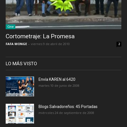
Cine
Cortometraje: La Promesa
FAFA MONGE
-
viernes 9 de abril de 2010
2
LO MÁS VISTO
Envía KAREN al 6420
martes 10 de junio de 2008
Blogs Salvadoreños: 45 Portadas
miércoles 24 de septiembre de 2008