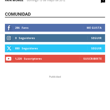
FAFA MONGE
-
domingo 13 de mayo de 2012
1
COMUNIDAD
286
Fans
ME GUSTA
0
Seguidores
SEGUIR
880
Seguidores
SEGUIR
1,220
Suscriptores
SUSCRIBIRTE
Publicidad