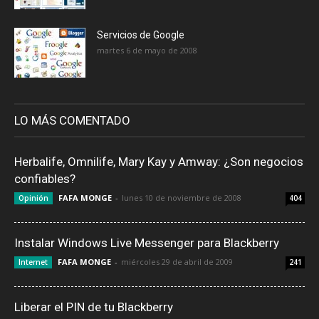
Servicios de Google
martes 6 de mayo de 2008
LO MÁS COMENTADO
Herbalife, Omnilife, Mary Kay y Amway: ¿Son negocios
confiables?
FAFA MONGE
-
lunes 10 de noviembre de 2008
Opinión
404
Instalar Windows Live Messenger para Blackberry
FAFA MONGE
-
miércoles 29 de abril de 2009
Internet
241
Liberar el PIN de tu Blackberry