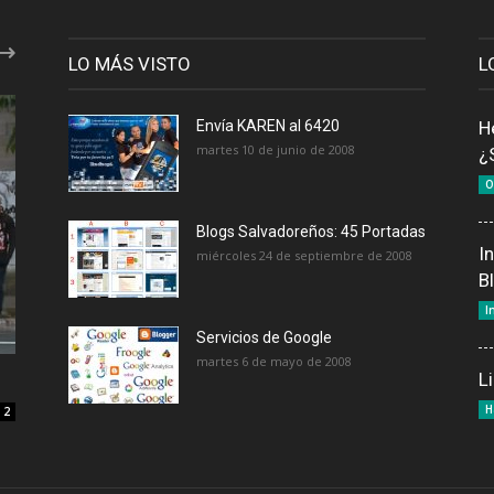
LO MÁS VISTO
L
Envía KAREN al 6420
H
martes 10 de junio de 2008
¿
O
Blogs Salvadoreños: 45 Portadas
I
miércoles 24 de septiembre de 2008
B
I
Servicios de Google
martes 6 de mayo de 2008
L
H
2