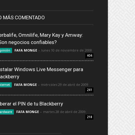
O MÁS COMENTADO
erbalife, Omnilife, Mary Kay y Amway:
Son negocios confiables?
FAFA MONGE
-
lunes 10 de noviembre de 2008
pinión
404
nstalar Windows Live Messenger para
lackberry
FAFA MONGE
-
miércoles 29 de abril de 2009
nternet
241
iberar el PIN de tu Blackberry
FAFA MONGE
-
martes 28 de abril de 2009
ardware
218