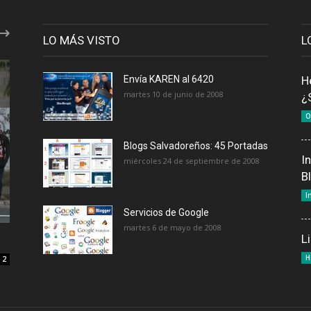
LO MÁS VISTO
L
Envía KAREN al 6420
H
martes 10 de junio de 2008
¿
O
Blogs Salvadoreños: 45 Portadas
I
miércoles 24 de septiembre de 2008
B
I
Servicios de Google
martes 6 de mayo de 2008
L
H
2