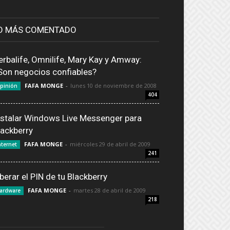
O MÁS COMENTADO
erbalife, Omnilife, Mary Kay y Amway:
Son negocios confiables?
FAFA MONGE
-
lunes 10 de noviembre de 2008
pinión
404
nstalar Windows Live Messenger para
lackberry
FAFA MONGE
-
miércoles 29 de abril de 2009
nternet
241
iberar el PIN de tu Blackberry
FAFA MONGE
-
martes 28 de abril de 2009
ardware
218