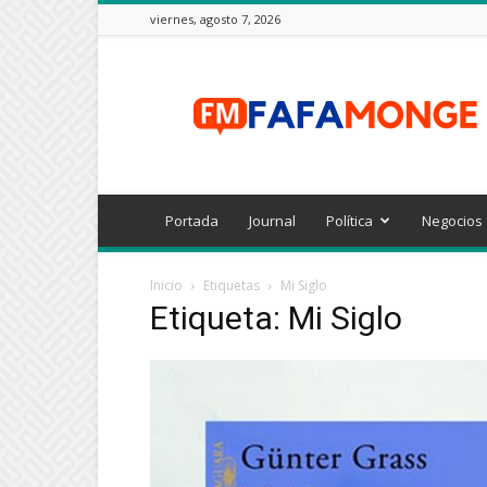
viernes, agosto 7, 2026
FAFAMONGE
Portada
Journal
Política
Negocios
Inicio
Etiquetas
Mi Siglo
Etiqueta: Mi Siglo