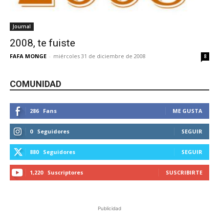
Journal
2008, te fuiste
FAFA MONGE
-
miércoles 31 de diciembre de 2008
8
COMUNIDAD
286
Fans
ME GUSTA
0
Seguidores
SEGUIR
880
Seguidores
SEGUIR
1,220
Suscriptores
SUSCRIBIRTE
Publicidad