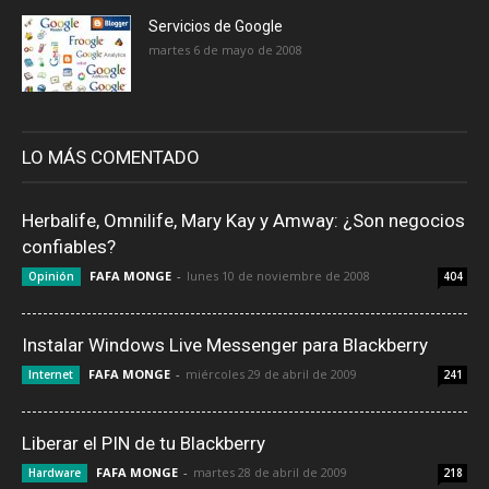
Servicios de Google
martes 6 de mayo de 2008
LO MÁS COMENTADO
Herbalife, Omnilife, Mary Kay y Amway: ¿Son negocios
confiables?
FAFA MONGE
-
lunes 10 de noviembre de 2008
Opinión
404
Instalar Windows Live Messenger para Blackberry
FAFA MONGE
-
miércoles 29 de abril de 2009
Internet
241
Liberar el PIN de tu Blackberry
FAFA MONGE
-
martes 28 de abril de 2009
Hardware
218