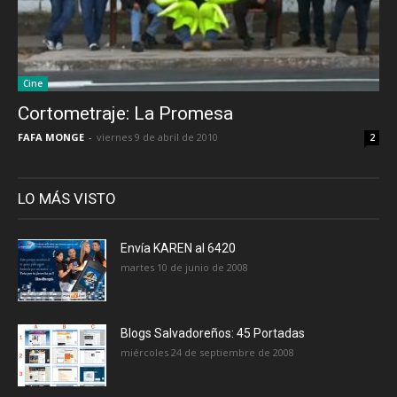
Cine
Cortometraje: La Promesa
FAFA MONGE
-
viernes 9 de abril de 2010
2
LO MÁS VISTO
Envía KAREN al 6420
martes 10 de junio de 2008
Blogs Salvadoreños: 45 Portadas
miércoles 24 de septiembre de 2008