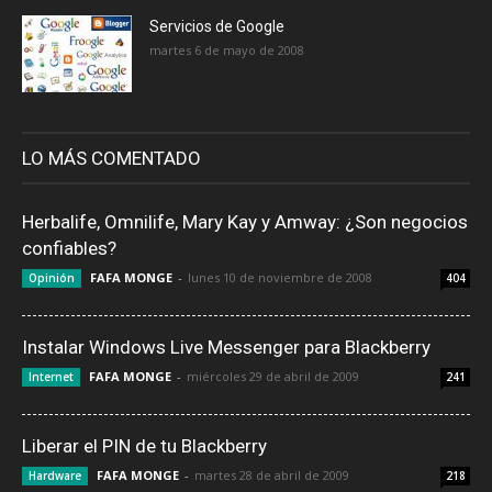
Servicios de Google
martes 6 de mayo de 2008
LO MÁS COMENTADO
Herbalife, Omnilife, Mary Kay y Amway: ¿Son negocios
confiables?
FAFA MONGE
-
lunes 10 de noviembre de 2008
Opinión
404
Instalar Windows Live Messenger para Blackberry
FAFA MONGE
-
miércoles 29 de abril de 2009
Internet
241
Liberar el PIN de tu Blackberry
FAFA MONGE
-
martes 28 de abril de 2009
Hardware
218