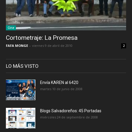
Cine
Cortometraje: La Promesa
FAFA MONGE
-
viernes 9 de abril de 2010
2
LO MÁS VISTO
Envía KAREN al 6420
martes 10 de junio de 2008
Blogs Salvadoreños: 45 Portadas
miércoles 24 de septiembre de 2008