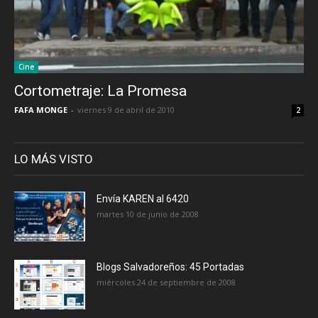
Cine
Cortometraje: La Promesa
FAFA MONGE
-
viernes 9 de abril de 2010
2
LO MÁS VISTO
Envía KAREN al 6420
martes 10 de junio de 2008
Blogs Salvadoreños: 45 Portadas
miércoles 24 de septiembre de 2008