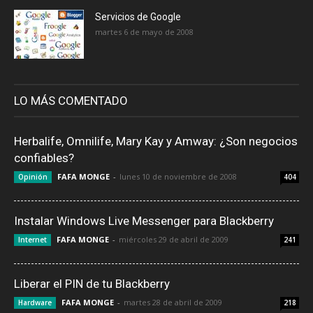
Servicios de Google
martes 6 de mayo de 2008
LO MÁS COMENTADO
Herbalife, Omnilife, Mary Kay y Amway: ¿Son negocios
confiables?
FAFA MONGE
-
lunes 10 de noviembre de 2008
Opinión
404
Instalar Windows Live Messenger para Blackberry
FAFA MONGE
-
miércoles 29 de abril de 2009
Internet
241
Liberar el PIN de tu Blackberry
FAFA MONGE
-
martes 28 de abril de 2009
Hardware
218