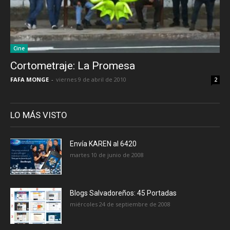
Cine
Cortometraje: La Promesa
FAFA MONGE
-
viernes 9 de abril de 2010
2
LO MÁS VISTO
Envía KAREN al 6420
martes 10 de junio de 2008
Blogs Salvadoreños: 45 Portadas
miércoles 24 de septiembre de 2008