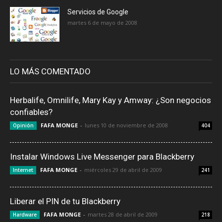
Servicios de Google
martes 6 de mayo de 2008
LO MÁS COMENTADO
Herbalife, Omnilife, Mary Kay y Amway: ¿Son negocios
confiables?
FAFA MONGE
-
lunes 10 de noviembre de 2008
Opinión
404
Instalar Windows Live Messenger para Blackberry
FAFA MONGE
-
miércoles 29 de abril de 2009
Internet
241
Liberar el PIN de tu Blackberry
FAFA MONGE
-
martes 28 de abril de 2009
Hardware
218