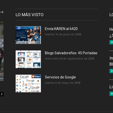
LO MÁS VISTO
L
Envía KAREN al 6420
H
martes 10 de junio de 2008
¿
O
Blogs Salvadoreños: 45 Portadas
I
miércoles 24 de septiembre de 2008
B
I
Servicios de Google
martes 6 de mayo de 2008
L
H
2