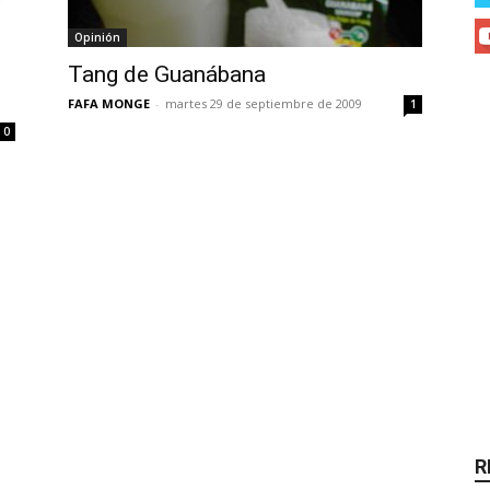
Opinión
Tang de Guanábana
FAFA MONGE
-
martes 29 de septiembre de 2009
1
0
R