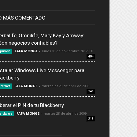
O MÁS COMENTADO
erbalife, Omnilife, Mary Kay y Amway:
Son negocios confiables?
FAFA MONGE
-
lunes 10 de noviembre de 2008
pinión
404
nstalar Windows Live Messenger para
lackberry
FAFA MONGE
-
miércoles 29 de abril de 2009
nternet
241
iberar el PIN de tu Blackberry
FAFA MONGE
-
martes 28 de abril de 2009
ardware
218