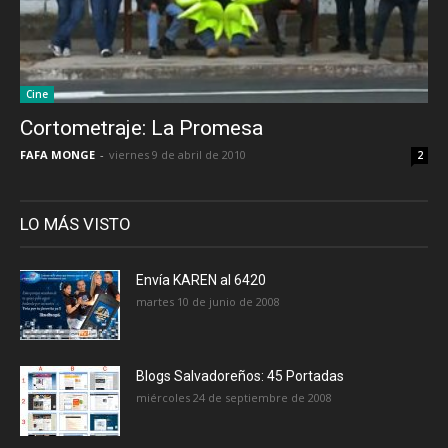
Cine
Cortometraje: La Promesa
FAFA MONGE
-
viernes 9 de abril de 2010
2
LO MÁS VISTO
Envía KAREN al 6420
martes 10 de junio de 2008
Blogs Salvadoreños: 45 Portadas
miércoles 24 de septiembre de 2008