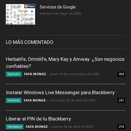
Servicios de Google
martes 6 de mayo de 2008
LO MÁS COMENTADO
Herbalife, Omnilife, Mary Kay y Amway: ¿Son negocios
confiables?
FAFA MONGE
-
lunes 10 de noviembre de 2008
Opinión
404
Instalar Windows Live Messenger para Blackberry
FAFA MONGE
-
miércoles 29 de abril de 2009
Internet
241
Liberar el PIN de tu Blackberry
FAFA MONGE
-
martes 28 de abril de 2009
Hardware
218